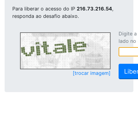
Para liberar o acesso
do IP
216.73.216.54
,
responda ao desafio abaixo.
Digite 
lado no
[trocar imagem]